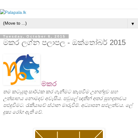
▼
Tuesday, October 6, 2015
මකර ලග්න පලාපල - ඔක්තෝබර් 2015
මකර
තම කටයුතු සාර්ථක කර ගැනීමට කැපවීම උනන්දුව සහ
උත්සාහය නොමදව අවැසිය. පවුලේ ඥාතීන් අතර සුහදතාවය
පළුදුවීමට. රැකියාවේ ස්ථාන මාරුවීම්. අධ්‍යාපන සඵලත්වය. ලේ
දූෂ්‍ය රෝග ඇති වේ.