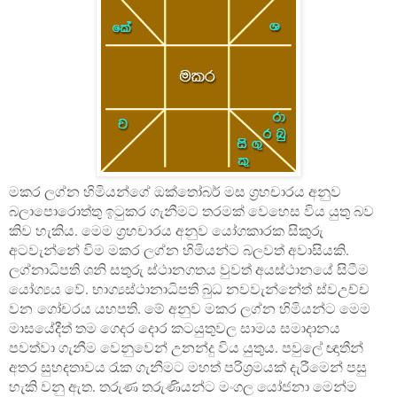
මකර ලග්න හිමියන්ගේ ඔක්තෝබර් මස ග්‍රහචාරය අනුව
බලාපොරොත්තු ඉටුකර ගැනීමට තරමක් වෙහෙස විය යුතු බව
කිව හැකිය. මෙම ග්‍රහචාරය අනුව යෝගකාරක සිකුරු
අටවැන්නේ විම මකර ලග්න හිමියන්ට බලවත් අවාසියකි.
ලග්නාධිපති ශනි සතුරු ස්ථානගතය වුවත් අයස්ථානයේ සිටීම
යෝග්‍යය වේ. භාග්‍යස්ථානාධිපති බුධ නවවැන්නේත්
ස්වඋච්ච
වන
ගෝචරය යහපති. මේ අනුව මකර ලග්න හිමියන්ට මෙම
මාසයේදීත් තම ගෙදර දොර කටයුතුවල සාමය සමාදානය
පවත්වා ගැනීම වෙනුවෙන් උනන්දු විය යුතුය. පවුලේ ඥාතීන්
අතර සුහදතාවය රැක ගැනීමට මහත් පරිශ්‍රමයක් දැරීමෙන් පසු
හැකි වනු ඇත. තරුණ තරුණියන්ට මංගල යෝජනා මෙන්ම