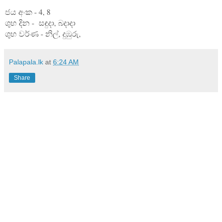
ජය අංක - 4, 8
ශුභ දින - සඳුදා, බදාදා
ශුභ වර්ණ - නිල්, දුඹුරු,
Palapala.lk
at
6:24 AM
Share