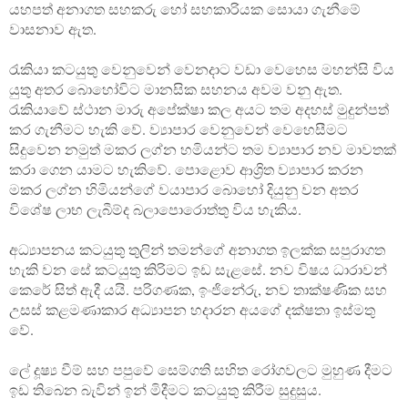
යහපත් අනාගත සහකරු හෝ සහකාරියක සොයා ගැනීමේ
වාසනාව ඇත.
රැකියා කටයුතු වෙනුවෙන් වෙනදාට වඩා වෙහෙස මහන්සි විය
යුතු අතර බොහෝවිට මානසික සහනය අවම වනු ඇත.
රැකියාවේ ස්ථාන මාරු අපේක්ෂා කල අයට තම අදහස් මුදුන්පත්
කර ගැනීමට හැකි වේ. ව්‍යාපාර වෙනුවෙන් වෙහෙසීමට
සිදුවෙන නමුත් මකර ලග්න හමියන්ට තම ව්‍යාපාර නව මාවතක්
කරා ගෙන යාමට හැකිවේ. පොළොව ආශ්‍රිත ව්‍යාපාර කරන
මකර ලග්න හිමියන්ගේ වයාපාර බොහෝ දියුනු වන අතර
විශේෂ ලාභ ලැබීම්ද බලාපොරොත්තු විය හැකිය.
අධ්‍යාපනය කටයුතු තුලින් තමන්ගේ අනාගත ඉලක්ක සපුරාගත
හැකි වන සේ කටයුතු කිරිමට ඉඩ සැළසේ. නව විෂය ධාරාවන්
කෙරේ සිත් ඇදී යයි. පරිගණක, ඉංජිනේරු, නව තාක්ෂණික සහ
උසස් කළමණාකාර අධ්‍යාපන හදාරන අයගේ දක්ෂතා ඉස්මතු
වේ.
ලේ දූෂ්‍ය වීම් සහ පපුවේ සෙම්ගති සහිත ‍රෝගවලට මුහුණ දීමට
ඉඩ තිබෙන බැවින් ඉන් මිදීමට කටයුතු කිරීම සුදුසුය.