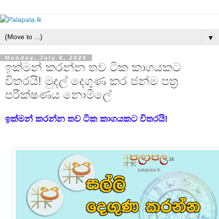
▼
Monday, July 8, 2024
ඉක්මන් කරන්න තව ටික කාගයකට
විතරයි! මුදල් දෙගුණ කර ජන්ම පත්‍ර
පරීක්ෂණය නොමිලේ
ඉක්මන් කරන්න තව ටික කාගයකට විතරයි!