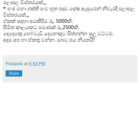
පලාපල විස්තරයක්,,,
* පංඡ මහා ශක්ති පංච භූත පදච දෝෂ ඇසුරෙන් නිවැරදි පලාපල
විස්තරයක්,,,
ඒකක් සඳහා අයකිරීම රු. 5000කි.
සීමිත කාලයකට පමණක් රු.2500කි.
දෙදෙකෙු හෝ වැඩි දෙනෙකුට සිත්ගන්න සුලු වට්ටම්.
අදම අප හා ඒකතු වන්න. ඔබට ජය නියතයි!
Palapala
at
6:54 PM
Share