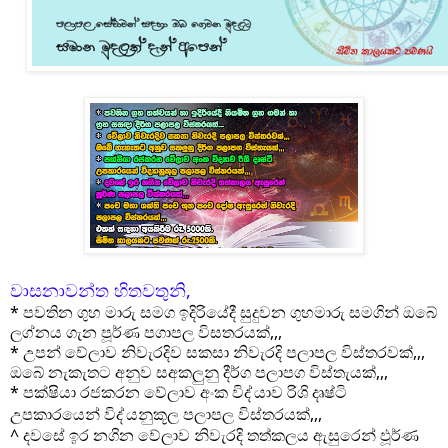
වාසනාවන්ත හිතවතුනි,
* පවතින ගුහ මාරු සමග ඉදිරියේදී සුදුවන ගුහමාරු සමගින් ඔබේ
ලග්නය ගැන පූර්ණ පගාපල විසතරයක්,,,
* උපන් වේලාව නිවැරදිව සකසා නිවැරදි පලාපල විස්තරවක්,,,
ඔබේ නැකැතට අනුව සඅකලුනු දීර්ග පලාපග විස්තැයක්,,,
* පක්ෂියා රජකරන වේලාව අංක විද්
යාව රිශි දෘෂ්ටි
උපකාරයෙන් විද්
යනුකූල පලාපල විස්තරයක්,,,
^
දවසේ ඉර නගින වේලාව නිවැරදි තත්කලය ඇසුරෙන් ඵූර්ණ